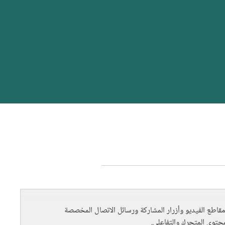
terms_trans.bandeau_cutlur
2026. Ministry of Culture
-
Gest
مقاطع الفيديو وأزرار المشاركة ورسائل الاتصال المخصصة
حتوى المتحرك والتفاعلي.