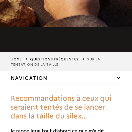
HOME
QUESTIONS FRÉQUENTES
SUR LA
TENTATION DE LA TAILLE...
NAVIGATION
SUR LA TENTATION DE LA TAILLE...
Recommandations à ceux qui
QUE FAIRE EN CAS DE DÉCOUVERTE FORTUITE ?
seraient tentés de se lancer
dans la taille du silex...
Je rappellerai tout d’abord ce que m’a dit