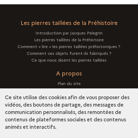
CAS
DE
DÉCOUVERTE
Les pierres taillées de la Préhistoire
FORTUITE
Introduction par Jacques Pelegrin
?
Les pierres taillées de la Préhistoire
Comment « lire » les pierres taillées préhistoriques ?
Comment ces objets furent-ils fabriqués ?
Ce que nous disent les pierres taillées
A propos
Plan du site
Mentions légales
Ce site utilise des cookies afin de vous proposer des
vidéos, des boutons de partage, des messages de
communication personnalisés, des remontées de
contenus de plateformes sociales et des contenus
term
Découvrir la collection
animés et interactifs.