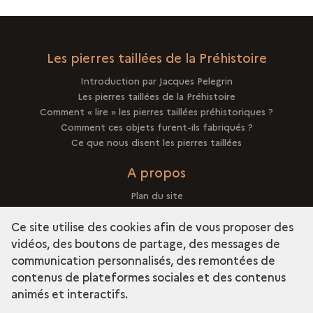
PRÉHISTORIQUES
»
?
LES
PIERRES
Les pierres taillées de la Préhistoire
TAILLÉES
Introduction par Jacques Pelegrin
PRÉHISTORIQUES
Les pierres taillées de la Préhistoire
?
Comment « lire » les pierres taillées préhistoriques ?
Comment ces objets furent-ils fabriqués ?
Ce que nous disent les pierres taillées
A propos
Plan du site
Mentions légales
Ce site utilise des cookies afin de vous proposer des
vidéos, des boutons de partage, des messages de
communication personnalisés, des remontées de
contenus de plateformes sociales et des contenus
term
Découvrir la collection
animés et interactifs.