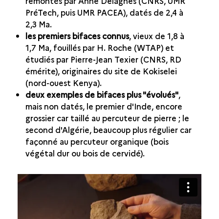
remontés par Anne Delagnes (CNRS, UMR
PréTech, puis UMR PACEA), datés de 2,4 à
2,3 Ma.
les premiers bifaces connus
, vieux de 1,8 à
1,7 Ma, fouillés par H. Roche (WTAP) et
étudiés par Pierre-Jean Texier (CNRS, RD
émérite), originaires du site de Kokiselei
(nord-ouest Kenya).
deux exemples de bifaces plus "évolués"
,
mais non datés, le premier d'Inde, encore
grossier car taillé au percuteur de pierre ; le
second d'Algérie, beaucoup plus régulier car
façonné au percuteur organique (bois
végétal dur ou bois de cervidé).