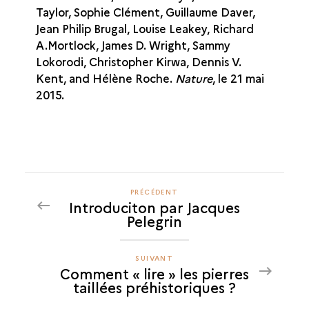
Taylor, Sophie Clément, Guillaume Daver,
Jean Philip Brugal, Louise Leakey, Richard
A.Mortlock, James D. Wright, Sammy
Lokorodi, Christopher Kirwa, Dennis V.
Kent, and Hélène Roche.
Nature
, le 21 mai
2015.
PRÉCÉDENT
PRÉCÉDENT
Introduciton par Jacques
COMMENT
Pelegrin
«
LIRE
»
SUIVANT
SUIVANT
Comment « lire » les pierres
LES
COMMENT
taillées préhistoriques ?
PIERRES
«
TAILLÉES
LIRE