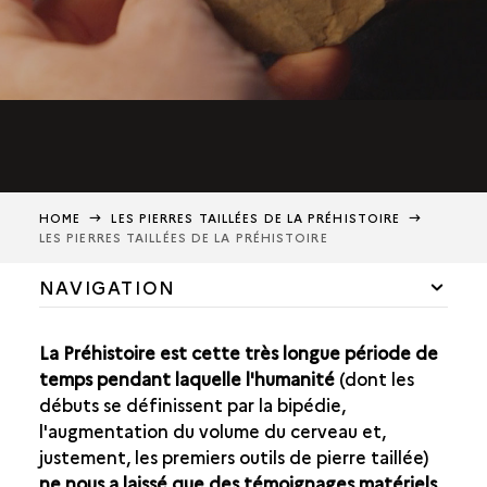
HOME
LES PIERRES TAILLÉES DE LA PRÉHISTOIRE
LES PIERRES TAILLÉES DE LA PRÉHISTOIRE
NAVIGATION
ACCUEIL
La Préhistoire est cette très longue période de
INTRODUCITON PAR JACQUES PELEGRIN
temps pendant laquelle l'humanité
(dont les
débuts se définissent par la bipédie,
LES PIERRES TAILLÉES DE LA PRÉHISTOIRE
l'augmentation du volume du cerveau et,
justement, les premiers outils de pierre taillée)
COMMENT « LIRE » LES PIERRES TAILLÉES PRÉHISTORIQUES ?
ne nous a laissé que des témoignages matériels