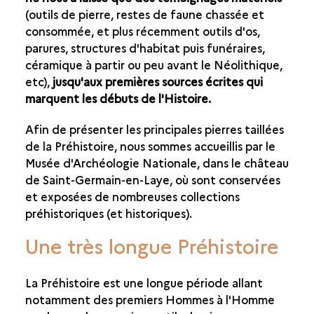
COMMENT CES OBJETS FURENT-ILS FABRIQUÉS ?
(outils de pierre, restes de faune chassée et
consommée, et plus récemment outils d'os,
CE QUE NOUS DISENT LES PIERRES TAILLÉES
parures, structures d'habitat puis funéraires,
QUESTIONS FRÉQUENTES
céramique à partir ou peu avant le Néolithique,
etc),
jusqu'aux premières sources écrites qui
marquent les débuts de l'Histoire.
Afin de présenter les principales pierres taillées
de la Préhistoire, nous sommes accueillis par le
Musée d'Archéologie Nationale, dans le château
de Saint-Germain-en-Laye, où sont conservées
et exposées de nombreuses collections
préhistoriques (et historiques).
Une très longue Préhistoire
La Préhistoire est une longue période allant
notamment des premiers Hommes à l'Homme