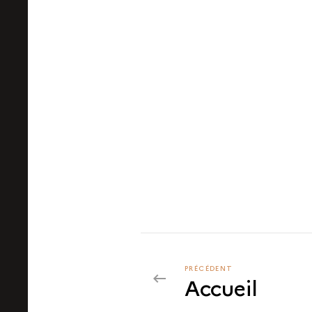
PRÉCÉDENT
PRÉCÉDENT
Accueil
LES
PIERRES