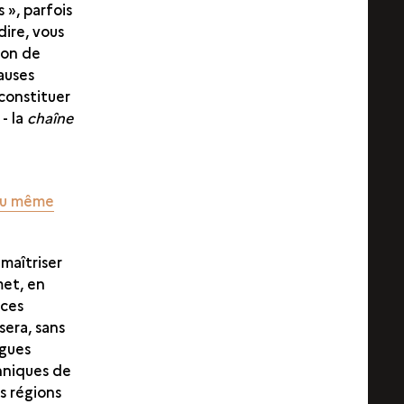
», parfois
dire, vous
ion de
causes
constituer
- la
chaîne
 ou même
maîtriser
met, en
èces
era, sans
ngues
chniques de
s régions