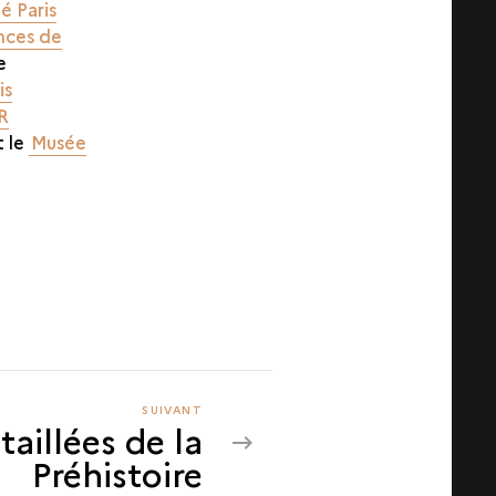
é Paris
nces de
e
is
R
 le
Musée
SUIVANT
SUIVANT
taillées de la
LES
Préhistoire
PIERRES
TAILLÉES