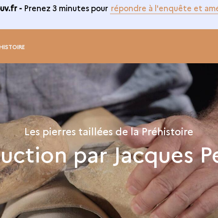
v.fr -
Prenez 3 minutes pour
répondre à l'enquête et amé
ÉHISTOIRE
Les pierres taillées de la Préhistoire
uction par Jacques P