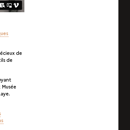
ques
récieux de
ils de
uyant
ux Musée
-Laye.
s
ns