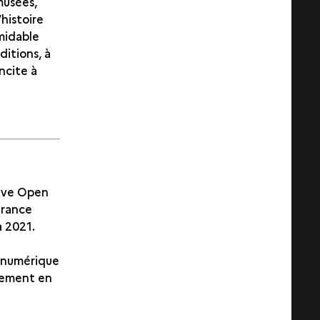
musées,
’histoire
rmidable
ditions, à
ncite à
sive Open
France
à 2021.
l numérique
alement en