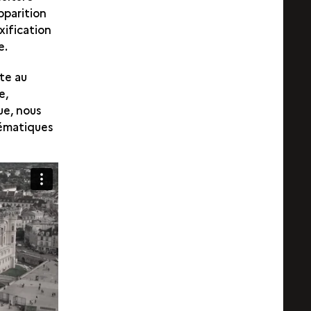
apparition
xification
e.
te au
e,
ue, nous
hématiques