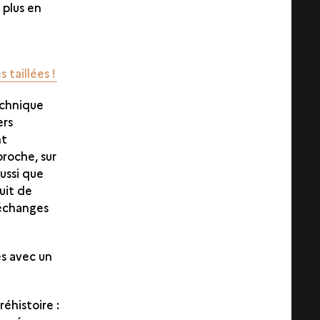
 plus en
 taillées !
echnique
ers
nt
proche, sur
ussi que
uit de
 échanges
es avec un
éhistoire :