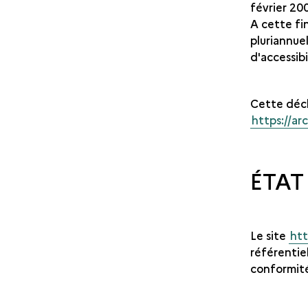
février 20
A cette fin
pluriannue
d'accessib
Cette décla
https://ar
ÉTAT
Le site
htt
référentiel
conformité