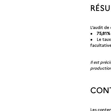
RÉSU
L’audit de
●
75,81% 
● Le taux 
facultative
Il est préc
production.
CONT
Les contenu