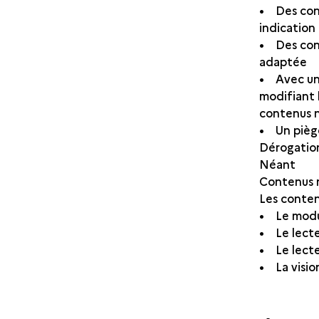
• Des cont
indicatio
• Des cont
adaptée
• Avec un 
modifiant 
contenus n
• Un piège
Dérogatio
Néant
Contenus n
Les conten
• Le mod
• Le lect
• Le lect
• La visio