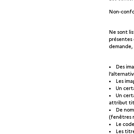
Non-confo
Ne sont li
présentes 
demande, l
• Des imag
l’alternat
• Les ima
• Un cert
• Un certa
attribut ti
• De nombr
(fenêtres 
• Le code 
• Les titr