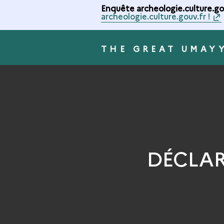
Enquête archeologie.culture.gou
archeologie.culture.gouv.fr !
THE GREAT UMAY
DÉCLAR