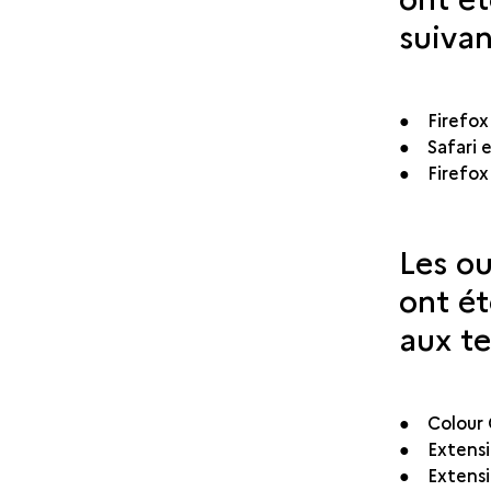
suivan
● Firefox
● Safari 
● Firefox 
Les ou
ont ét
aux t
● Colour 
● Extensi
● Extensi