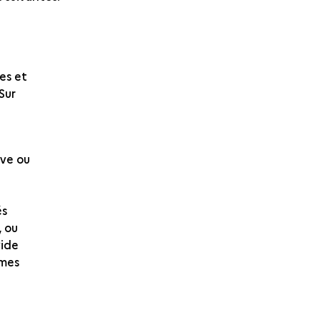
es et
Sur
ive ou
tés
, ou
 vide
rmes