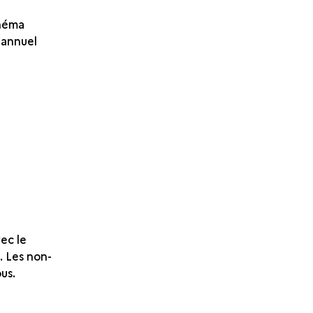
chéma
iannuel
ec le
. Les non-
us.