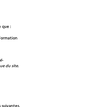
e que :
formation
é-
ue du site.
s suivantes.