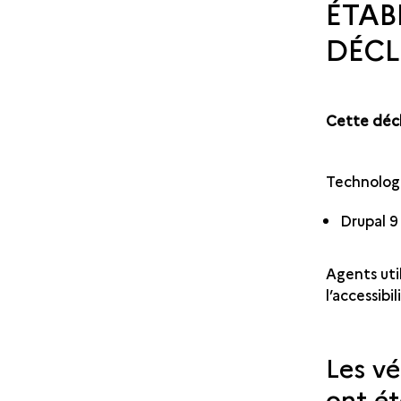
ÉTAB
DÉCL
Cette décl
Technologie
Drupal 
Agents util
l’accessibil
Les vé
ont ét