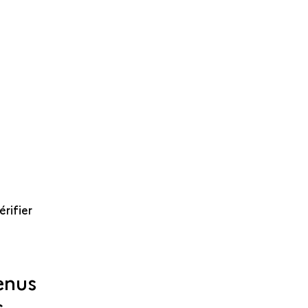
érifier
enus
s