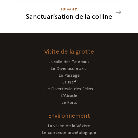
SUIVANT
SUIVANT
Sanctuarisation de la colline
SANCTUARISATION
DE
LA
COLLINE
Visite de la grotte
La salle des Taureaux
Le Diverticule axial
Le Passage
La Nef
Le Diverticule des Félins
L’Abside
Le Puits
Environnement
La vallée de la Vézère
Le contexte archéologique