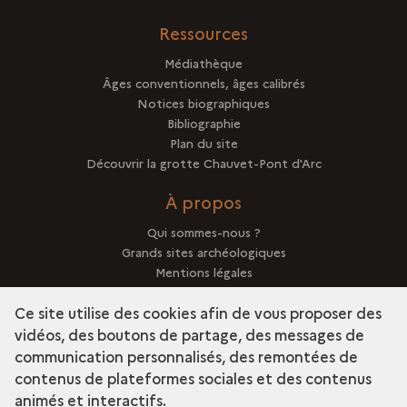
Ressources
Médiathèque
Âges conventionnels, âges calibrés
Notices biographiques
Bibliographie
Plan du site
Découvrir la grotte Chauvet-Pont d'Arc
À propos
Qui sommes-nous ?
Grands sites archéologiques
Mentions légales
Crédits
Ce site utilise des cookies afin de vous proposer des
vidéos, des boutons de partage, des messages de
communication personnalisés, des remontées de
contenus de plateformes sociales et des contenus
term
Découvrir la collection
animés et interactifs.