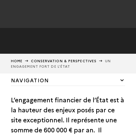
HOME
CONSERVATION & PERSPECTIVES
UN
ENGAGEMENT FORT DE L'ÉTAT
NAVIGATION
UN ENGAGEMENT FORT DE L'ÉTAT
L’engagement financier de l’État est à
SANCTUARISATION DE LA COLLINE
la hauteur des enjeux posés par ce
UN NOUVEAU MODÈLE NUMÉRIQUE
site exceptionnel. Il représente une
ÉCOLOGIE MICROBIENNE
somme de 600 000 € par an.
Il