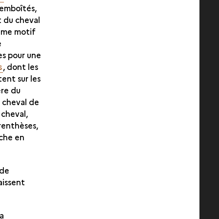
 emboîtés,
t du cheval
même motif
e
es pour une
s
, dont les
tent sur les
ière du
u cheval de
 cheval,
renthèses,
rche en
nde
aissent
la