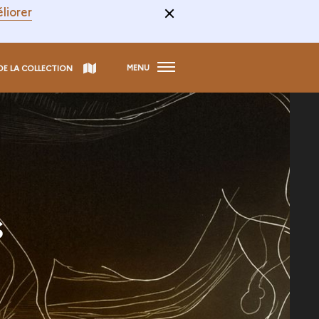
liorer
MENU
DE LA COLLECTION
s