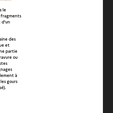
s le
es fragments
t d'un
aine des
ue et
une partie
ravure ou
stes
gnages
ulement à
 les gours
sé).