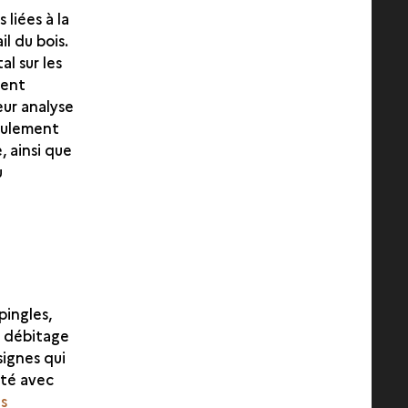
 liées à la
il du bois.
al sur les
ment
Leur analyse
eulement
, ainsi que
u
épingles,
e débitage
ignes qui
ité avec
s