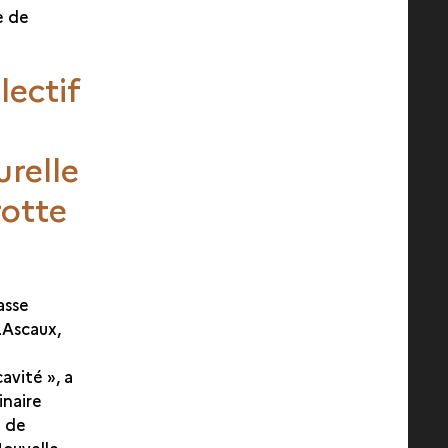
e de
lectif
urelle
rotte
asse
LAscaux,
avité », a
inaire
 de