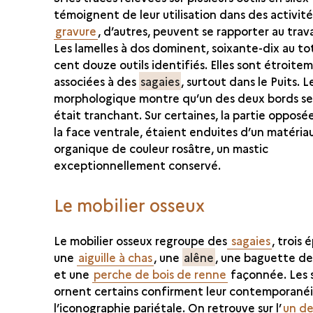
témoignent de leur utilisation dans des activités
gravure
, d’autres, peuvent se rapporter au trava
Les lamelles à dos dominent, soixante-dix au tot
cent douze outils identifiés. Elles sont étroite
associées à des
sagaies
, surtout dans le Puits. 
morphologique montre qu’un des deux bords s
était tranchant. Sur certaines, la partie opposée
la face ventrale, étaient enduites d’un matéria
organique de couleur rosâtre, un mastic
exceptionnellement conservé.
Le mobilier osseux
Le mobilier osseux regroupe des
sagaies
, trois 
une
aiguille à chas
, une
alêne
, une baguette d
et une
perche de bois de renne
façonnée. Les s
ornent certains confirment leur contemporané
l’iconographie pariétale. On retrouve sur l’
un de