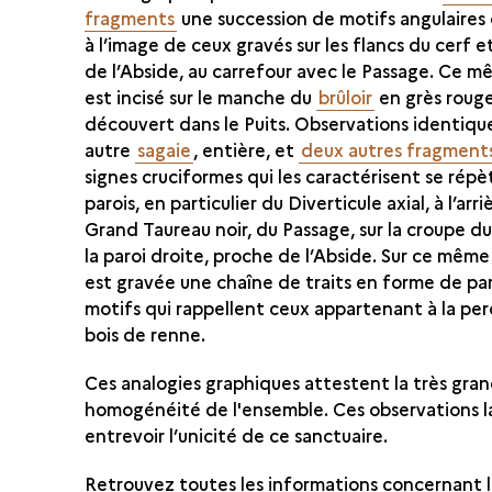
fragments
une succession de motifs angulaires
à l’image de ceux gravés sur les flancs du cerf e
de l’Abside, au carrefour avec le Passage. Ce 
est incisé sur le manche du
brûloir
en grès roug
découvert dans le Puits. Observations identiqu
autre
sagaie
, entière, et
deux autres fragment
signes cruciformes qui les caractérisent se répè
parois, en particulier du Diverticule axial, à l’arr
Grand Taureau noir, du Passage, sur la croupe d
la paroi droite, proche de l’Abside. Sur ce même
est gravée une chaîne de traits en forme de pa
motifs qui rappellent ceux appartenant à la pe
bois de renne.
Ces analogies graphiques attestent la très gra
homogénéité de l'ensemble. Ces observations l
entrevoir l’unicité de ce sanctuaire.
Retrouvez toutes les informations concernant 