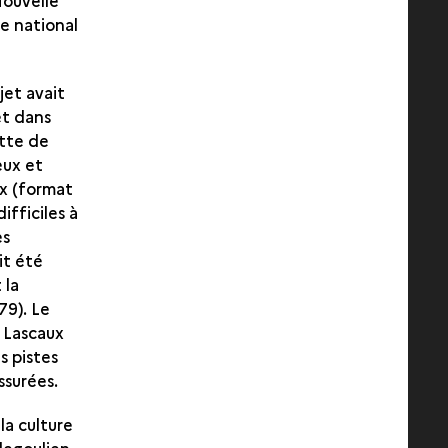
Nouvelle
e national
jet avait
et dans
otte de
eux et
ux (format
ifficiles à
es
it été
 la
79). Le
 Lascaux
s pistes
ssurées.
la culture