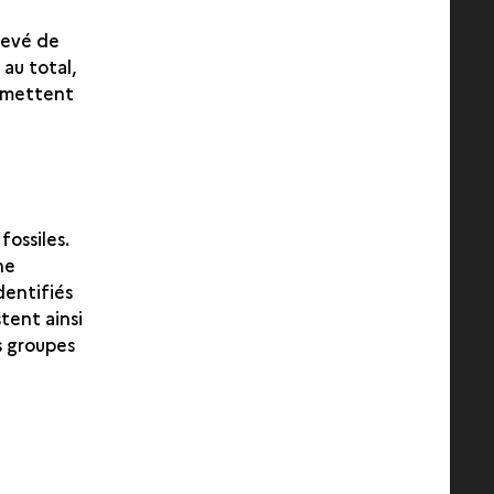
élevé de
 au total,
ermettent
fossiles.
ne
dentifiés
tent ainsi
s groupes