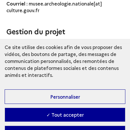
Courriel
: musee.archeologie.nationale[at]
culture.gouv.fr
Gestion du projet
La gestion de projet est assurée par le responsable
Ce site utilise des cookies afin de vous proposer des
du développement numérique du
musée
vidéos, des boutons de partage, des messages de
d'Archéologie nationale - Domaine national de
communication personnalisés, des remontées de
Saint-Germain-en-Laye
, avec le soutien de la sous-
contenus de plateformes sociales et des contenus
direction des systèmes d'information du
animés et interactifs.
secrétariat général du ministère de la Culture.
Personnaliser
Conception et réalisation du site
Graphique, intégration et développement du site :
✓ Tout accepter
Almavia CX
Module utilisé pour les médias de type "Zoom" :