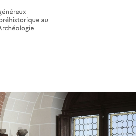
 généreux
préhistorique au
'Archéologie