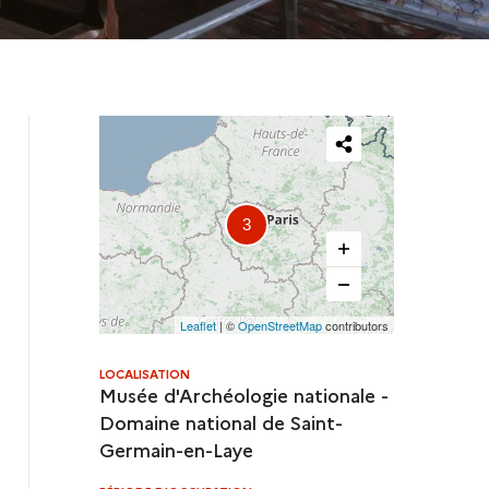
Partager
cette
3
carte
Leaflet
| ©
OpenStreetMap
contributors
LOCALISATION
Musée d'Archéologie nationale -
Domaine national de Saint-
Germain-en-Laye