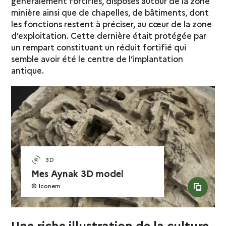
généralement fortifiés, disposés autour de la zone
minière ainsi que de chapelles, de bâtiments, dont
les fonctions restent à préciser, au cœur de la zone
d’exploitation. Cette dernière était protégée par
un rempart constituant un réduit fortifié qui
semble avoir été le centre de l’implantation
antique.
3D
Mes Aynak 3D model
© Iconem
see al
Une riche illustration de la culture