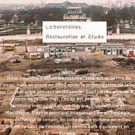
INRAP
“Nous fouillons c’est votre histoire” telle est la devise de
l’Inrap, mise en place en 2002 après la promulgation de la lo
sur l’archéologie préventive (17 janvier 2001). Avec plus de 4
centres de recherches, l'Inrap est présent sur tout le
territoire métropolitain, en Guyane, Guadeloupe et
Martinique. Il est le principal intervenant en archéologie
préventive sur le terrain, en zone rurale comme en milieu
urbain faisant de l’institut un centre sans équivalent en
Europe.