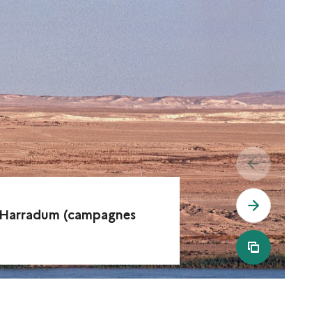
see previo
see next 
 Harradum (campagnes
see all m