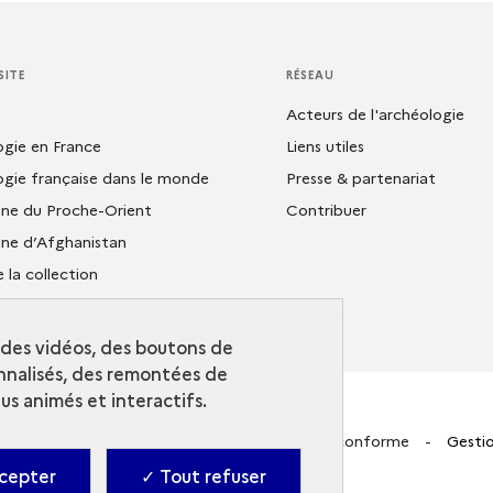
SITE
RÉSEAU
Acteurs de l'archéologie
ogie en France
Liens utiles
ogie française dans le monde
Presse & partenariat
ine du Proche-Orient
Contribuer
ine d’Afghanistan
 la collection
hèque
r des vidéos, des boutons de
nalisés, des remontées de
s animés et interactifs.
Contact
-
Accessibilité : Partiellement conforme
-
Gestio
cepter
✓ Tout refuser