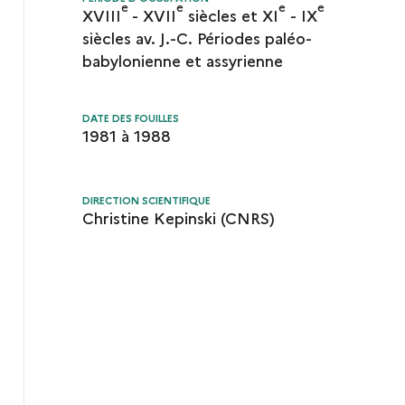
e
e
e
e
XVIII
- XVII
siècles et XI
- IX
siècles av. J.-C. Périodes paléo-
babylonienne et assyrienne
DATE DES FOUILLES
1981 à 1988
DIRECTION SCIENTIFIQUE
Christine Kepinski (CNRS)