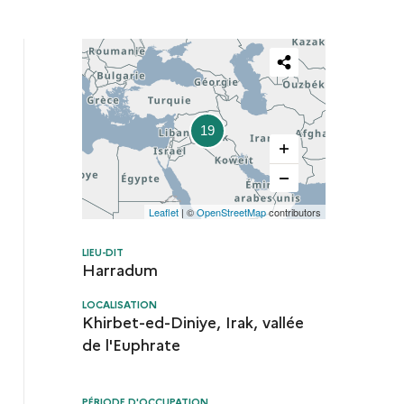
Partager
cette
19
carte
Leaflet
| ©
OpenStreetMap
contributors
LIEU-DIT
Harradum
LOCALISATION
Khirbet-ed-Diniye, Irak, vallée
de l'Euphrate
PÉRIODE D'OCCUPATION