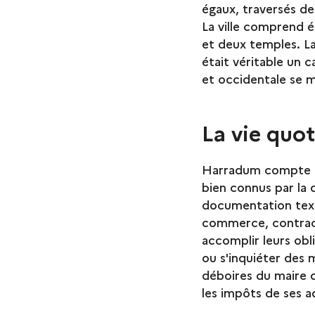
égaux, traversés de
La ville comprend é
et deux temples. La
était véritable un 
et occidentale se m
La vie quo
Harradum compte un
bien connus par la 
documentation textu
commerce, contracte
accomplir leurs obl
ou s'inquiéter des 
déboires du maire d
les impôts de ses a