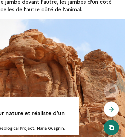
e jambe devant l'autre, les jambes d'un côté
elles de l'autre côté de l'animal.
see previo
see next 
r nature et réaliste d’un
see all m
eological Project, Maria Guagnin.