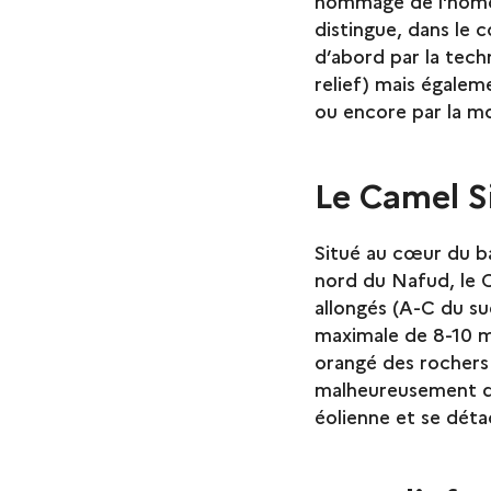
hommage de l'homo s
distingue, dans le 
d’abord par la tec
relief) mais égaleme
ou encore par la mo
Le Camel S
Situé au cœur du ba
nord du Nafud, le 
allongés (A-C du su
maximale de 8-10 m
orangé des rochers 
malheureusement de 
éolienne et se déta