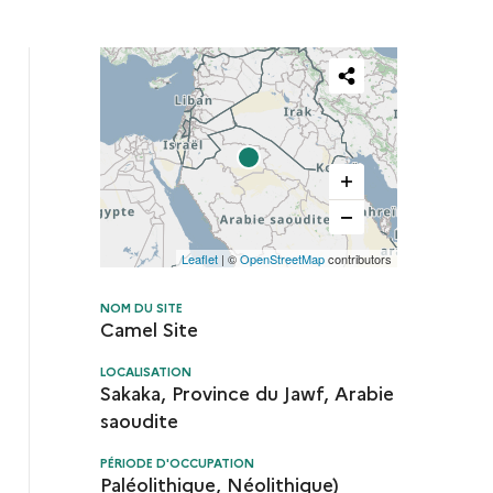
Partager
cette
carte
Leaflet
| ©
OpenStreetMap
contributors
NOM DU SITE
Camel Site
LOCALISATION
Sakaka, Province du Jawf, Arabie
saoudite
PÉRIODE D'OCCUPATION
Paléolithique, Néolithique)