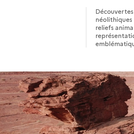
Découvertes e
néolithiques 
reliefs anima
représentati
emblématique