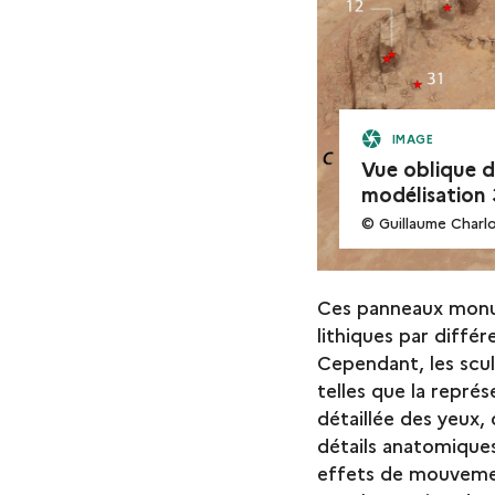
IMAGE
Vue oblique d
modélisation 
© Guillaume Charlo
Ces panneaux monum
lithiques par différ
Cependant, les scu
telles que la représ
détaillée des yeux, 
détails anatomiques
effets de mouvemen