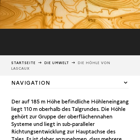
STARTSEITE
DIE UMWELT
DIE HÖHLE VON
LASCAUX
NAVIGATION
DAS VÉZÈRE-TAL
Der auf 185 m Höhe befindliche Höhleneingang
DER ARCHÄOLOGISCHE KONTEXT
liegt 110 m oberhalb des Talgrundes. Die Höhle
gehört zur Gruppe der oberflächennahen
DER GEOLOGISCHE KONTEXT
Systeme und liegt in sub-paralleler
Richtungsentwicklung zur Hauptachse des
DIE HÖHLE VON LASCAUX
Tales. Es ist daher anzunehmen, dass mehrere