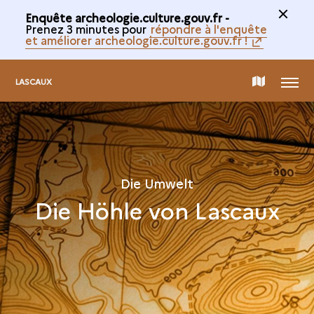
Enquête archeologie.culture.gouv.fr -
Prenez 3 minutes pour
répondre à l'enquête
et améliorer archeologie.culture.gouv.fr !
MENÜ
INTERAKTIVE
LASCAUX
KARTE
Die Umwelt
Die Höhle von Lascaux