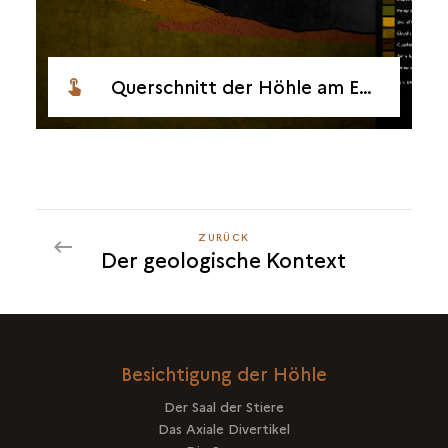
Querschnitt der Höhle am Ende der Altsteinzeit
ZURÜCK
ZURÜCK
Der geologische Kontext
Besichtigung der Höhle
Der Saal der Stiere
Das Axiale Divertikel