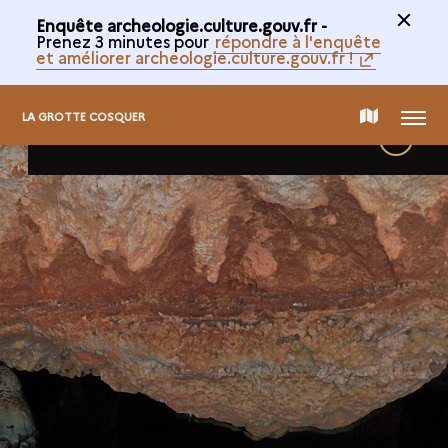
Enquête archeologie.culture.gouv.fr -
Prenez 3 minutes pour
répondre à l'enquête
et améliorer archeologie.culture.gouv.fr !
La
MENU
CARTE
LA GROTTE COSQUER
SALLE 1 - SECTEUR 101
détails
grotte
DE
Cosquer
LA
-
COLLECTION
Visite
virtuelle