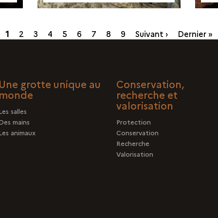
Page
1
Page
2
Page
3
Page
4
Page
5
Page
6
Page
7
Page
8
Page
9
Suivant ›
Dernier »
courante
Une grotte unique au
Conservation,
monde
recherche et
valorisation
Les salles
Des mains
Protection
Les animaux
Conservation
Recherche
Valorisation