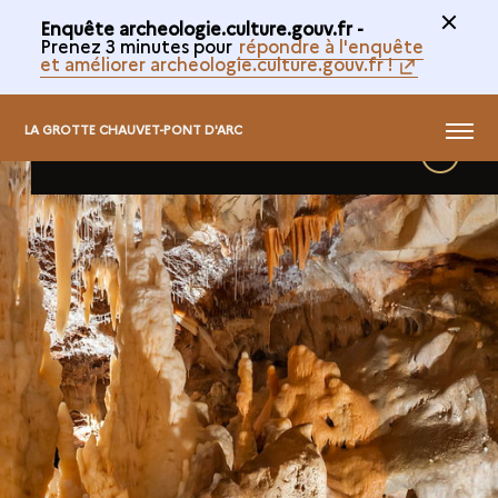
Enquête archeologie.culture.gouv.fr -
Prenez 3 minutes pour
répondre à l'enquête
et améliorer archeologie.culture.gouv.fr !
La
MENU
LA GROTTE CHAUVET-PONT D'ARC
GALERIE DU CACTUS
détails
Grotte
Chauvet-
Pont
d'Arc
-