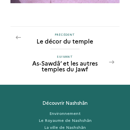
PRÉCÉDENT
PRÉCÉDENT
Le décor du temple
AS-
SAWDÂ’
ET
SUIVANT
SUIVANT
As-Sawdâ’ et les autres
LES
AS-
temples du Jawf
AUTRES
SAWDÂ’
TEMPLES
ET
DU
LES
JAWF
AUTRES
TEMPLES
Découvrir Nashshân
DU
JAWF
Environnement
Le Royaume de Nashshân
La ville de Nashshân