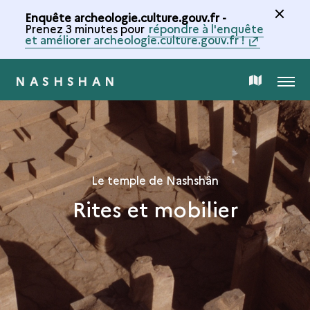
Enquête archeologie.culture.gouv.fr -
Prenez 3 minutes pour
répondre à l'enquête
et améliorer archeologie.culture.gouv.fr !
NASHSHAN
MENU
CARTE
DE
LA
Le temple de Nashshân
Rites et mobilier
COLLECTION