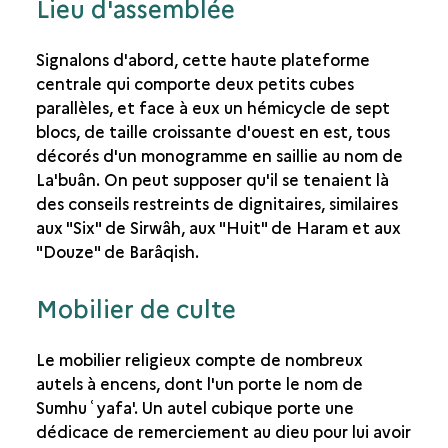
Lieu d'assemblée
AS-SAWDÂ’ ET LES AUTRES TEMPLES DU JAWF
Signalons d'abord, cette haute plateforme
centrale qui comporte deux petits cubes
parallèles, et face à eux un hémicycle de sept
blocs, de taille croissante d'ouest en est, tous
décorés d'un monogramme en saillie au nom de
La'buân. On peut supposer qu'il se tenaient là
des conseils restreints de dignitaires, similaires
aux "Six" de Sirwâh, aux "Huit" de Haram et aux
"Douze" de Barâqish.
Mobilier de culte
Le mobilier religieux compte de nombreux
autels à encens, dont l'un porte le nom de
Sumhuʿyafa'. Un autel cubique porte une
dédicace de remerciement au dieu pour lui avoir