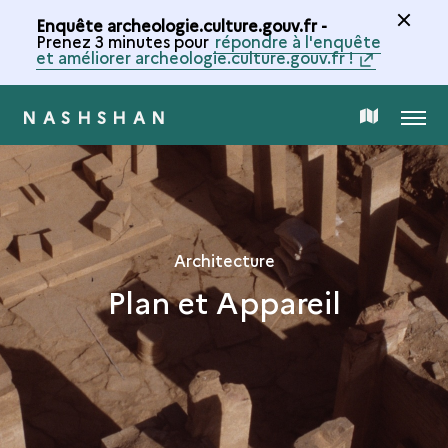
Enquête archeologie.culture.gouv.fr -
Prenez 3 minutes pour
répondre à l'enquête
et améliorer archeologie.culture.gouv.fr !
NASHSHAN
MENU
CARTE
DE
LA
Architecture
Plan et Appareil
COLLECTION