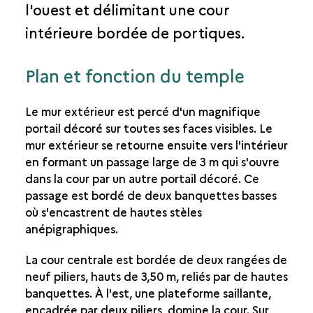
l'ouest et délimitant une cour
LE DÉCOR DU TEMPLE
intérieure bordée de portiques.
RITES ET MOBILIER
Plan et fonction du temple
AS-SAWDÂ’ ET LES AUTRES TEMPLES DU JAWF
Le mur extérieur est percé d'un magnifique
portail décoré sur toutes ses faces visibles. Le
mur extérieur se retourne ensuite vers l'intérieur
en formant un passage large de 3 m qui s'ouvre
dans la cour par un autre portail décoré. Ce
passage est bordé de deux banquettes basses
où s'encastrent de hautes stèles
anépigraphiques.
La cour centrale est bordée de deux rangées de
neuf piliers, hauts de 3,50 m, reliés par de hautes
banquettes. À l'est, une plateforme saillante,
encadrée par deux piliers, domine la cour. Sur