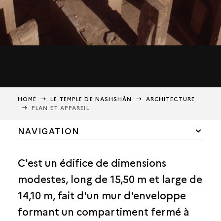
HOME
LE TEMPLE DE NASHSHÂN
ARCHITECTURE
PLAN ET APPAREIL
NAVIGATION
HISTOIRE DU TEMPLE
C'est un édifice de dimensions
ARCHITECTURE
modestes, long de 15,50 m et large de
PLAN ET APPAREIL
14,10 m, fait d'un mur d'enveloppe
LE PORTAIL D’ENTRÉE
formant un compartiment fermé à
LA COUVERTURE