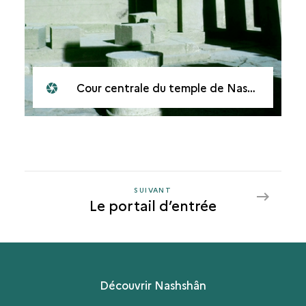
Cour centrale du temple de Nashshan
SUIVANT
SUIVANT
Le portail d’entrée
LE
PORTAIL
D’ENTRÉE
Découvrir Nashshân