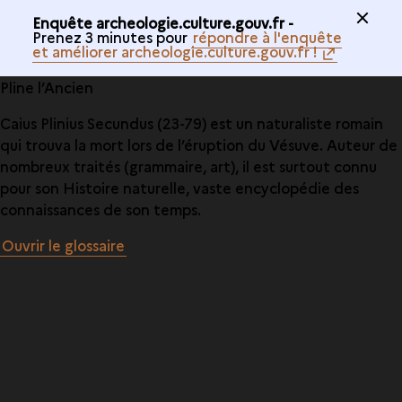
Enquête archeologie.culture.gouv.fr -
Prenez 3 minutes pour
répondre à l'enquête
et améliorer archeologie.culture.gouv.fr !
Pline l’Ancien
Caius Plinius Secundus (23-79) est un naturaliste romain
qui trouva la mort lors de l’éruption du Vésuve. Auteur de
nombreux traités (grammaire, art), il est surtout connu
pour son Histoire naturelle, vaste encyclopédie des
connaissances de son temps.
Ouvrir le glossaire