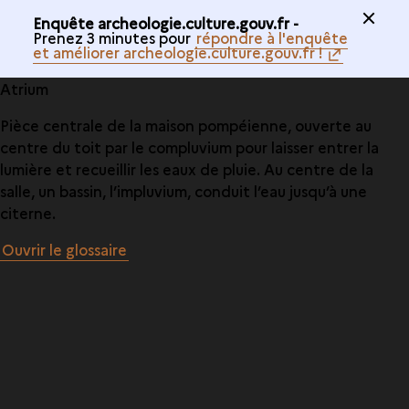
Enquête archeologie.culture.gouv.fr -
Prenez 3 minutes pour
répondre à l'enquête
et améliorer archeologie.culture.gouv.fr !
Atrium
Pièce centrale de la maison pompéienne, ouverte au
centre du toit par le compluvium pour laisser entrer la
lumière et recueillir les eaux de pluie. Au centre de la
salle, un bassin, l’impluvium, conduit l’eau jusqu’à une
citerne.
Ouvrir le glossaire