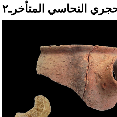
حجري النحاسي المتأخرـ٢