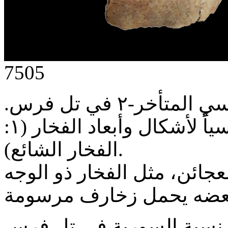
7505
فخار مستويات الحجري النحاسي المتأخر-٢ في تل فرس.
نلحظ خلال هذه الفترة توحيداً قياسياً لأشكال وأبعاد الفخار (١:
الفخار الشائع).
جائن، مثل الفخار ذو الوجه