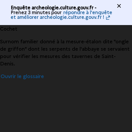
Enquête archeologie.culture.gouv.fr -
Prenez 3 minutes pour
répondre à l'enquête
et améliorer archeologie.culture.gouv.fr !
Cochet
Surnom familier donné à la mesure-étalon dite "ongle
de griffon" dont les serpents de l'abbaye se servaient
pour vérifier les mesures des tavernes de Saint-
Denis.
Ouvrir le glossaire