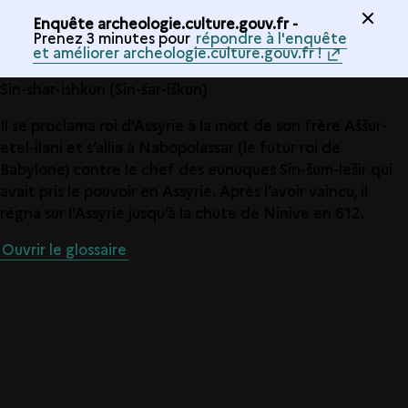
Enquête archeologie.culture.gouv.fr -
Prenez 3 minutes pour
répondre à l'enquête
et améliorer archeologie.culture.gouv.fr !
Sin-shar-ishkun (Sin-šar-iškun)
Il se proclama roi d’Assyrie à la mort de son frère Aššur-
etel-ilani et s’allia à Nabopolassar (le futur roi de
Babylone) contre le chef des eunuques Sin-šum-lešir qui
avait pris le pouvoir en Assyrie. Après l’avoir vaincu, il
régna sur l’Assyrie jusqu’à la chute de Ninive en 612.
Ouvrir le glossaire