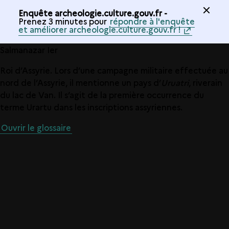
Enquête archeologie.culture.gouv.fr -
Prenez 3 minutes pour
répondre à l'enquête
et améliorer archeologie.culture.gouv.fr !
Salmanazar Ier
Roi d’Assyrie. Lors d’une campagne militaire effectuée au
nord de l’Assyrie, il mentionne un pays d’
Uruatri
, riverain
du lac de Van. Il s’agit de la première occurrence du
terme Urartu dans les inscriptions assyriennes.
Ouvrir le glossaire