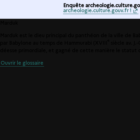
Enquête archeologie.culture.gou
archeologie.culture.gouv.fr !
Marduk
Marduk est le dieu principal du panthéon de la ville de Bab
e
par Babylone au temps de Hammurabi (XVIII
siècle av. J.
déesse primordiale, et gagné de cette manière le statut 
Ouvrir le glossaire