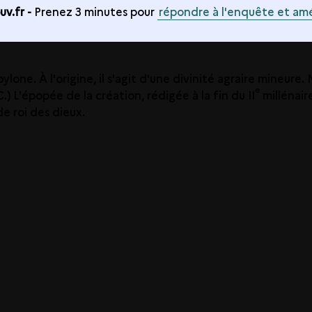
v.fr -
Prenez 3 minutes pour
répondre à l'enquête et amé
ylone. À l'origine, il s'agit d'une divinité agraire mineur
e
-C.) L'épopée de la création, rédigée à la fin du II
millénair
de roi des dieux.