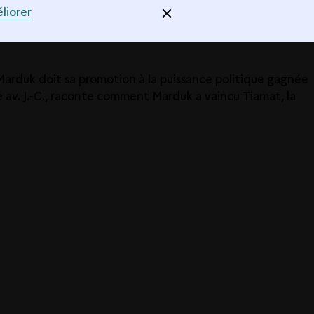
liorer
e. Marduk doit sa promotion à la puissance politique gagnée
e av. J.-C., raconte comment Marduk a vaincu Tiamat, la