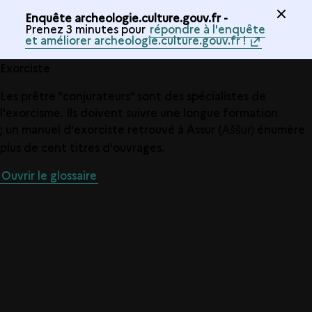
Enquête archeologie.culture.gouv.fr -
Prenez 3 minutes pour
répondre à l'enquête
et améliorer archeologie.culture.gouv.fr !
Exorciste
Les prêtre "conjurateurs" sont des spécialistes de
l'exorcisme. Ils doivent suivre une longue formation
; un manuel d'exorciste retrouvé à Assur (
énumère
Aššur)
plus de cent titres d'ouvrages.
Ouvrir le glossaire