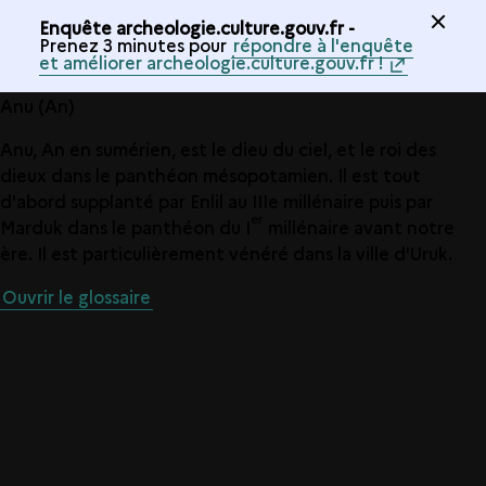
Enquête archeologie.culture.gouv.fr -
Prenez 3 minutes pour
répondre à l'enquête
et améliorer archeologie.culture.gouv.fr !
Anu (An)
Anu, An en sumérien, est le dieu du ciel, et le roi des
dieux dans le panthéon mésopotamien. Il est tout
d'abord supplanté par Enlil au IIIe millénaire puis par
er
Marduk dans le panthéon du I
millénaire avant notre
ère. Il est particulièrement vénéré dans la ville d'Uruk.
Ouvrir le glossaire