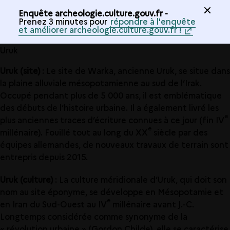
Enquête archeologie.culture.gouv.fr -
Prenez 3 minutes pour
répondre à l'enquête
et améliorer archeologie.culture.gouv.fr !
Uruk
Uruk (site)
: Le site de Warka, ancienne Uruk, se situe dans
la plaine alluviale mésopotamienne au sud de l’Irak.
Occupé pendant plus de 5 000 ans, il est emblématique
des débuts de l’histoire urbaine. Il a également livré les
e
plus anciennes traces d’écriture connues à ce jour (fin IV
e
millénaire). Fouillé tout au long du XX
siècle par des
équipes allemandes, de nouveaux travaux de terrain sont
entrepris depuis 2015.
Uruk (culture)
: La culture méridionale d’Uruk, qui doit son
nom au site éponyme, se développe en Mésopotamie et
e
en Iran du Sud-Ouest au IV
millénaire avant J.-C.
Longtemps considérée comme synonyme de la
« révolution urbaine » (Gordon Childe), elle se caractérise