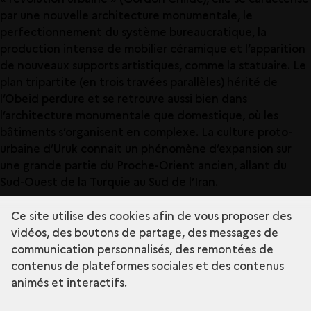
par une nouvelle architecture monumentale, le
perfectionnement du système bureaucratique, la
production intense de mobilier céramique et l’apparition
de nouveaux supports artistiques, comme la statuaire. Le
plan tripartite (en trois travées parallèles) hérité de
l’Obeid perdure et se retrouve aussi bien dans
l’architecture monumentale que domestique, où les
bâtiments s’organisent en complexe. La culture proto-
urbaine d’Uruk connait un phénomène d’expansion sur
une grande partie du Proche-Orient ancien, allant du
Sud-Ouest de la Turquie au Sud de l’Iran.
Uruk (periode)
: En Mésopotamie, la période d’Uruk
Ce site utilise des cookies afin de vous proposer des
correspond à l’ancienne appellation du Chalcolithique
vidéos, des boutons de partage, des messages de
Récent, plus précisément des phases 2 à 5 de cette
communication personnalisés, des remontées de
e
période, couvrant le IV
millénaire av. J.-C. En
contenus de plateformes sociales et des contenus
Mésopotamie du Sud, caractérisée par la culture d’Uruk,
animés et interactifs.
l’utilisation chronologique du terme reste justifiée. Elle