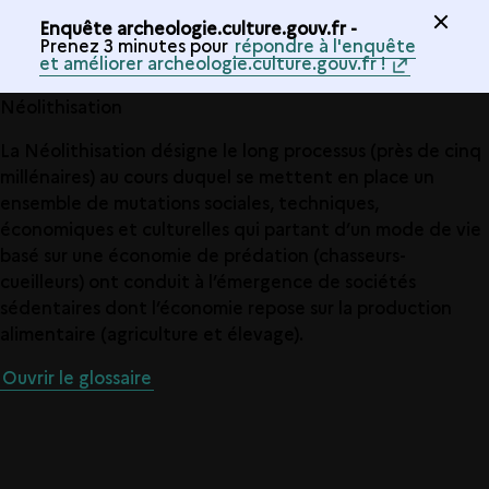
Enquête archeologie.culture.gouv.fr -
Prenez 3 minutes pour
répondre à l'enquête
et améliorer archeologie.culture.gouv.fr !
Néolithisation
La Néolithisation désigne le long processus (près de cinq
millénaires) au cours duquel se mettent en place un
ensemble de mutations sociales, techniques,
économiques et culturelles qui partant d’un mode de vie
basé sur une économie de prédation (chasseurs-
cueilleurs) ont conduit à l’émergence de sociétés
sédentaires dont l’économie repose sur la production
alimentaire (agriculture et élevage).
Ouvrir le glossaire