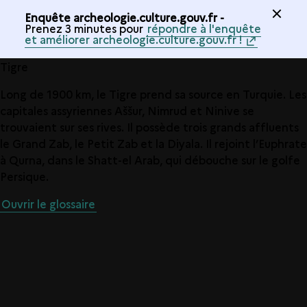
Enquête archeologie.culture.gouv.fr -
Prenez 3 minutes pour
répondre à l'enquête
et améliorer archeologie.culture.gouv.fr !
Tigre
Long de 1900 km, le Tigre prend sa source en Turquie. Les
capitales assyriennes Aššur, Nimrud et Ninive se
trouvaient sur ses rives. Il possède trois grands affluents
le Grand Zab, le Petit Zab et la Diyala. Il rejoint l’Euphrate
à Qurna, dans le Shatt-el Arab, qui débouche sur le golfe
Persique.
Ouvrir le glossaire