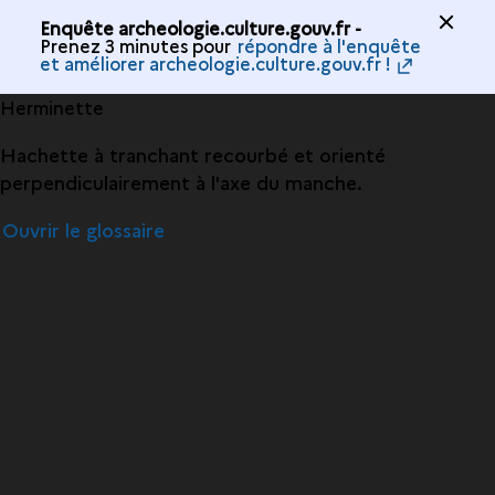
Enquête archeologie.culture.gouv.fr -
Prenez 3 minutes pour
répondre à l'enquête
et améliorer archeologie.culture.gouv.fr !
Herminette
Hachette à tranchant recourbé et orienté
perpendiculairement à l'axe du manche.
Ouvrir le glossaire