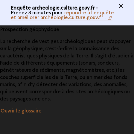
Enquête archeologie.culture.gouv.fr -
Prenez 3 minutes pour
répondre à l'enquête
et améliorer archeologie.culture.gouv.fr !
Prospection géophysique
La recherche de vestiges archéologiques peut s’appuyer
sur la géophysique, c’est-à-dire la connaissance des
caractéristiques physiques de la Terre. Il s’agit d’étudier à
l’aide de différents équipements (sonars, sondeurs,
pénétrateurs de sédiments, magnétomètres, etc.) les
couches superficielles de la Terre, ou en mer des fonds
marins, afin d’y détecter des variations, des anomalies,
qui peuvent correspondre à des sites archéologiques ou
des paysages anciens.
Ouvrir le glossaire