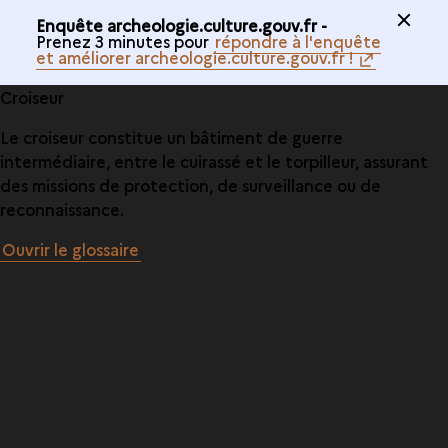
Enquête archeologie.culture.gouv.fr -
Prenez 3 minutes pour
répondre à l'enquête
et améliorer archeologie.culture.gouv.fr !
Croiseur
Le croiseur constitue un bâtiment de guerre
intermédiaire, entre le cuirassé et le torpilleur, assurant
des missions de protection, de surveillance ou de
reconnaissance.
Ouvrir le glossaire