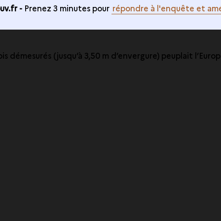
v.fr -
Prenez 3 minutes pour
répondre à l'enquête et amé
ois démesurés (jusqu’à 3,50 m d’envergure) peuplait l’Europ