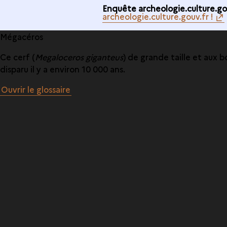
Enquête archeologie.culture.gou
archeologie.culture.gouv.fr !
Mégacéros
Ce cerf (
Megaloceros giganteus
) de grande taille et aux b
disparu il y a environ 10 000 ans.
Ouvrir le glossaire