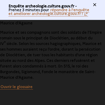
Enquête archeologie.culture.gouv.fr -
Prenez 3 minutes pour
répondre à l'enquête
et améliorer archeologie.culture.gouv.fr !
Maurice d'Agaune
Maurice et ses compagnons sont des soldats de l’Empire
romain sous le principat de Dioclétien, au début du
e
IV
siècle. Selon les sources hagiographiques, Maurice et
ses hommes auraient reçu l’ordre, durant la persécution
de Dioclétien, de tuer tous les habitants d’une région
située au nord des Alpes. Ces derniers refusèrent et
furent alors condamnés à mort. En 515, le roi des
Burgondes, Sigismond, fonde le monastère de Saint-
Maurice d’Agaune.
Ouvrir le glossaire