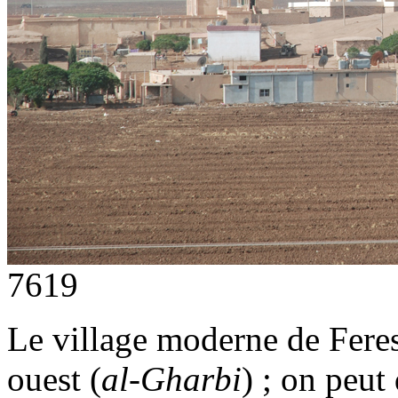
7619
Le village moderne de Feres
ouest (
al-Gharbi
) ; on peut