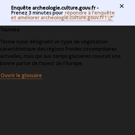
Enquête archeologie.culture.gouv.fr -
Prenez 3 minutes pour
répondre à l'enquête
et améliorer archeologie.culture.gouv.fr !
Toundra
Terme russe désignant un type de végétation
caractéristique des régions froides circumpolaires
actuelles, mais qui aux temps glaciaires couvrait une
bonne partie de l’ouest de l’Europe.
Ouvrir le glossaire