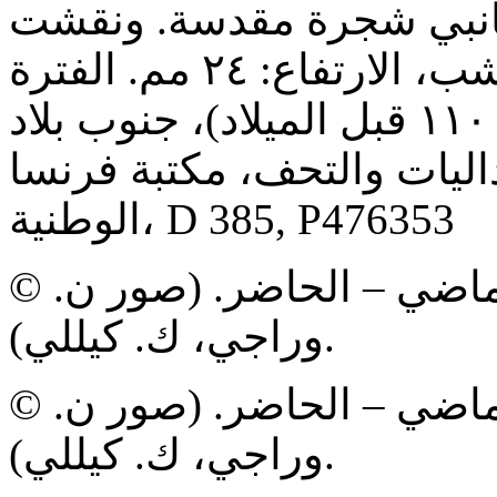
انبي شجرة مقدسة. ونقشت
أيضاً نجمتين وصليب. المادة: يشب، الارتفاع: ٢٤ مم. الفترة
البابلية الوسيطة (١٤٠٠-١١٠٠ قبل الميلاد)، جنوب بلاد
اليات والتحف، مكتبة فرنسا
الوطنية، D 385, P476353
© مكتبة فرنسا الوطنية، لابكس: الماضي – الحاضر. (صور ن.
وراجي، ك. كيللي).
© مكتبة فرنسا الوطنية، لابكس: الماضي – الحاضر. (صور ن.
وراجي، ك. كيللي).