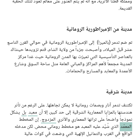
ومملكة قطنا الأثرية، مع أنه لم يتم العثور على معالم تعود لتلك الحقبة
القديمة.
مدينة من الإمبراطورية الرومانية
تم ضم تدمر (بالميرا) إلى الإمبراطورية الرومانية في حوالي القرن التاسع
عشر قبل الميلاد، وأصبحت جزءاً من ولاية الشام، فتم تزويدها حينذاك
بالعناصر التأسيسية التي تميزت بها المدن الرومانية حيث غدا مركز
المدينة مجمعاً لأهم المراكز والمباني العامة مثل ساحة السوق وشارع
الأعمدة والمعابد والمسارح والحمامات.
مدينة شرقية
تكتنف تدمر آثار وبصمات رومانية لا يمكن تجاهلها. على الرغم من تأثر
هندستها بالمزايا المعمارية الشرقية إلى حد كبير، إلا أن
معبد
بل
يشكل
نموذجاً واضحاً على تراثها المعماري والأثري
المزدوج
. إن المخطط
المعمّد
الذي شُيِّد عليه المعبد هو مخطط روماني محض. لكن مدخله
الواقع في الغرب والتماثيل الإلهية التي وضعت في كوات عالية