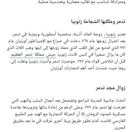
ومترادفة تتناسب مع تقاليد معمارية وهندسية محلية.
تدمر وملكتها الشجاعة زنوبيا
تعتبر
زنوبيا
،
زوجة الملك أذينة، شخصية أسطورية ورمزية في تدمر.
بعد اغتيال زوجها عام ٢٦٧، دخلت في صراع مع الإمبراطور أورليان عام
٢٧١ الذي امتنع عن نقل اللقب الذي حمله زوجها إلى ابنها وهب اللات الذي
كان ما يزال صغيراً في السن. قادت زنوبيا
جيش
مملكة
تدمر
العظيم
قبل أن تتلاشى قواه عام ٢٧٢. حوصرت تدمر وأُسرت زنوبيا ونقلت إلى
روما حيث جسّدت أحد أهم انتصارات أورليان.
زوال مجد تدمر
أخذت جاذبية المدينة تتراجع وتضمحل بعد أعمال السلب والنهب التي
تعرضت لها تدمر عام ٢٧٢. وعلى الرغم من إعادة بنائها وتزويدها بقاعدة
عسكرية للجنود الرومان، إلا أن الحركة التجارية مع الهند عبر الخليج
الفارسي تلاشت أمام تطوّر طريق برية أخرى عُرفت في ما بعد بطريق
الحرير.