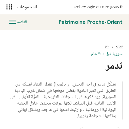
المجموعات
Patrimoine Proche-Orient
القائمة
الرئيسية
تدمر
تدمر
سوريا قبل ٢٠٠٠ عام
تدمر
تشكّل تدمر (واحة النخيل، أو بالميرا
)
نقطة التقاء لشبكة من
الطرق التي تعبر البادية بفضل موقعها في شمال غرب البادية
السورية
.
وردَ ذكرها في السجلات التاريخية - للمرَّة الأولى - في
الألفية الثانية قبل الميلاد،
لكنها عرفت مجدها خلال الحقبة
اليونانية الرومانية ، وارتبط اسمها في ما بعد وبشكل نهائي
بملكتها الشجاعة زنوبيا
.