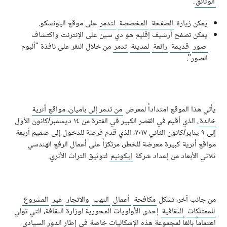
الوثائق
.
يمكن زيارة
الصفحة
المخصصة
لتدمر
على موقع اليونسكو.
يمكن تصفح أرشيف إقليم هو دي سين على الإنترنت واكتشاف
صور
قديمة
رائعة
لمدينة
تدمر
من خلال النقر على نافذة "ألبوم
الصور".
يأتي هذا الموقع امتداداً لمعرض
من تدمر إلى باميان، مواقع أثرية
خالدة
، الذي أقيم في القصر الكبير في الفترة من ١٤ ديسمبر/كانون الأول
إلى ٩ يناير/كانون الثاني ٢٠١٧، الذي قدم فرصة للدخول إلى صميم أربعة
مواقع أثرية كبيرة معرضة للخطر، مرتكزاً على أعمال الرفع الهندسي
ثلاثي الأبعاد من إعداد شركة
إيكونيم
لتوثيق التراث الأثري.
من جانب آخر، تشكل
مكافحة
أعمال
النهب
والاتجار
غير
المشروع
للممتلكات
الثقافية
إحدى الأولويات المحورية لوزارة الثقافة، التي تولي
اهتماماً بالغاً لمجموعة هذه الإشكاليات خاصة في إطار الدور السيادي