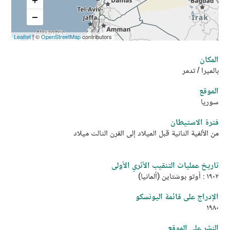
Leaflet
| ©
OpenStreetMap
contributors
المكان
بالميرا
/
تدمر
الموقع
سوريا
فترة الاستيطان
من الألفية الثانية قبل الميلاد إلى القرن الثالث ميلاد
تاريخ عمليات التنقيب الأثري الأولى
١٩٠٢
:
أوتو بوشتاين
(
ألمانيا
)
الإدراج على قائمة اليونسكو
١٩٨٠
النشر على الموقع