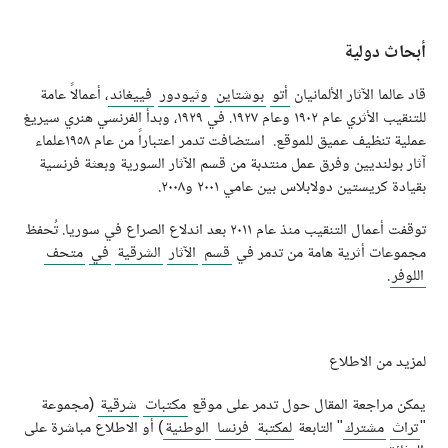
أبحاث دولية
قاد عالما الآثار الألمانيان
أتو
بوشتاين
وثيودور
فييغاند
، أعمالاً عامة
للتنقيب الأثري عام ١٩٠٢ وعام ١٩٢٧. في ١٩٢٩، وبدأ الفرنسي هنري سيريغ
عملية تنظيف عميق للموقع. استضافت تدمر اعتباراً من عام ١٩٥٨علماء
آثار بولنديين وفرق عمل منتدبة من قسم الآثار السورية وبعثة فرنسية
بقيادة كريستين دولابلاس بين عامي ٢٠٠١ و٢٠٠٨.
توقفت أعمال التنقيب منذ عام ٢٠١١ بعد اندلاع الصراع في سوريا. تُحفظ
مجموعات أثرية هامة من تدمر في
قسم
الآثار
الشرقية
في
متحف
اللوفر
.
لمزيد من الاطلاع
يمكن مراجعة المقال حول تدمر على موقع
مكتبات
شرقية
(مجموعة
"
تراث
مشترك
" التابعة
لمكتبة
فرنسا
الوطنية
) أو الاطلاع مباشرة على