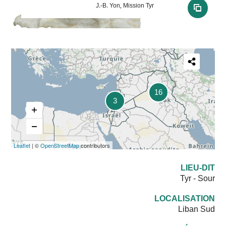
J.-B. Yon, Mission Tyr
see all media
Partager
cette
16
3
carte
Leaflet
| ©
OpenStreetMap
contributors
LIEU-DIT
Tyr - Sour
LOCALISATION
Liban Sud