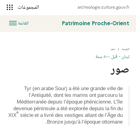
المجموعات
Patrimoine Proche-Orient
القائمة
الرئيسية
صور
صور
لبنان - قبل ٥٠٠٠ سنة
صور
Tyr (en arabe Sour) a été une grande ville de
l’Antiquité, dont les marins ont parcouru la
Méditerranée depuis l’époque phénicienne. L’île
devenue péninsule a été explorée depuis la fin du
e
XIX
siècle et a livré des vestiges allant de l’Âge du
Bronze jusqu’à l’époque ottomane.