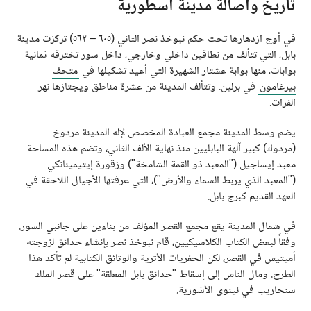
تاريخ وأصالة مدينة أسطورية
في أوج ازدهارها تحت حكم نبوخذ نصر الثاني (٦٠٥ – ٥٦٢) تركزت مدينة
بابل، التي تتألف من نطاقين داخلي وخارجي، داخل سور تخترقه ثمانية
بوابات، منها بوابة عشتار الشهيرة التي أعيد تشكيلها في
متحف
بيرغامون
في برلين. وتتألف المدينة من عشرة مناطق ويجتازها نهر
الفرات.
يضم وسط المدينة مجمع العبادة المخصص لإله المدينة مردوخ
(مردوك) كبير آلهة البابليين منذ نهاية الألف الثاني، وتضم هذه المساحة
معبد إيساجيل ("المعبد ذو القمة الشامخة") وزقورة إيتيمينانكي
("المعبد الذي يربط السماء والأرض")، التي عرفتها الأجيال اللاحقة في
العهد القديم كبرج بابل.
في شمال المدينة يقع مجمع القصر المؤلف من بناءين على جانبي السور.
وفقاً لبعض الكتاب الكلاسيكيين، قام نبوخذ نصر بإنشاء حدائق لزوجته
أميتيس في القصر، لكن الحفريات الأثرية والوثائق الكتابية لم تأكد هذا
الطرح. ومال الناس إلى إسقاط "حدائق بابل المعلقة" على قصر الملك
سنحاريب في نينوى الأشورية.