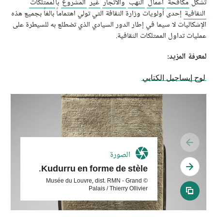
تشكل
مكافحة
أعمال
النهب
والاتجار
غير
المشروع
با
لممتلكات
الثقافية
إحدى أولويات وزارة الثقافة التي تولي اهتماماً بالغاً بجميع هذه
الإشكاليات لا سيما في إطار الدور السيادي الذي تضطلع به للسيطرة على
عمليات تداول الممتلكات الثقافية.
لمعرفة المزيد:
لوح إيساجيل الكتابي
see previous slide
الصورة
see next slide
Kudurru en forme de stèle.
© Musée du Louvre, dist. RMN - Grand
Palais / Thierry Ollivier
see all media