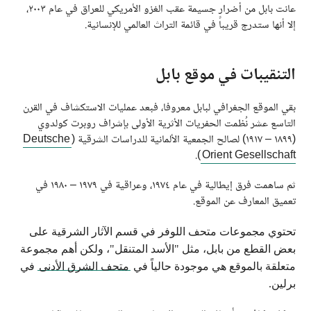
عانت بابل من أضرار جسيمة عقب الغزو الأمريكي للعراق في عام ٢٠٠٣،
إلا أنها ستدرج قريباً في قائمة التراث العالمي للإنسانية.
التنقيبات في موقع بابل
بقي الموقع الجغرافي لبابل معروفا، فبعد عمليات الاستكشاف في القرن
التاسع عشر نُظمت الحفريات الأثرية الأولى بإشراف روبرت كولدوي
(١٨٩٩ – ١٩١٧) لصالح الجمعية الألمانية للدراسات الشرقية (
Deutsche
).
Orient Gesellschaft
ثم ساهمت فرق إيطالية في عام ١٩٧٤، وعراقية في ١٩٧٩ – ١٩٨٠ في
تعميق المعارف عن الموقع.
تحتوي
مجموعات متحف اللوفر في قسم الآثار الشرقية على
بعض القطع من بابل، مثل
"
الأسد المتنقل
"
، ولكن أهم مجموعة
متعلقة بالموقع هي موجودة حالياً في
متحف الشرق الأدنى
في
برلين
.