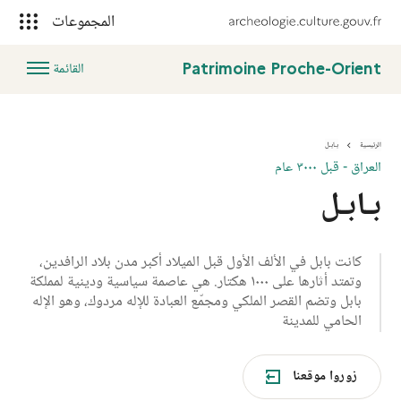
المجموعات
Patrimoine Proche-Orient
القائمة
الرئيسية
بـابـل
بـابـل
العراق - قبل ٣٠٠٠ عام
بـابـل
كانت بابل في الألف الأول قبل الميلاد أكبر مدن بلاد الرافدين،
وتمتد أثارها على ١٠٠٠ هكتار. هي عاصمة سياسية ودينية لمملكة
بابل وتضم القصر الملكي ومجمّع العبادة للإله مردوك، وهو الإله
الحامي للمدينة
زوروا موقعنا