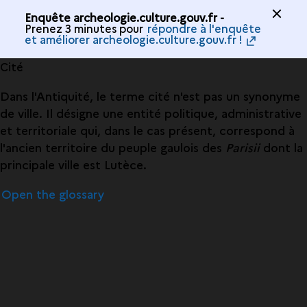
Enquête archeologie.culture.gouv.fr -
Prenez 3 minutes pour
répondre à l'enquête
et améliorer archeologie.culture.gouv.fr !
Cité
Dans l'Antiquité, le terme cité n'est pas un synonyme
de ville. Il désigne une entité politique, administrative
et territoriale qui, dans le cas présent, correspond à
l'ancien territoire du peuple gaulois des
Parisii
dont la
principale ville est Lutèce.
Open the glossary