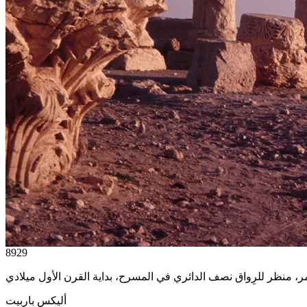
8929
أليكس باربيت