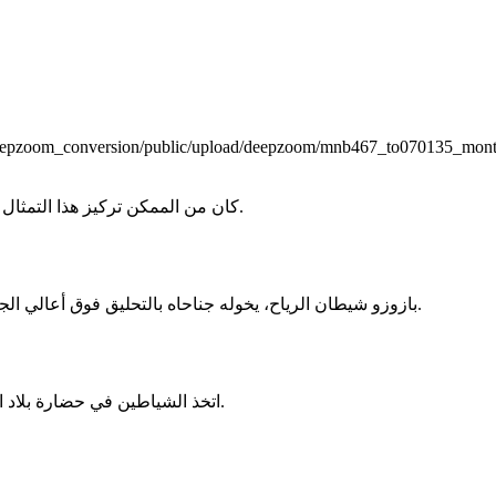
eo_deepzoom_conversion/public/upload/deepzoom/mnb467_to070135_monta
كان من الممكن تركيز هذا التمثال الصغير على قاعدته أو تعليقه بواسطة الحلقة التي تعلو رأس العفريت.
بازوزو شيطان الرياح، يخوله جناحاه بالتحليق فوق أعالي الجبال التي تمثل حدود العالم، حسب الكتابة المنقوشة على ظهر التمثال.
اتخذ الشياطين في حضارة بلاد الرافدين ملامح هجينة أضفت عليهم مظهراً بشرياً وحيوانياً على السواء.