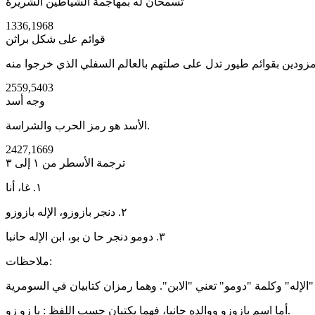
تسمحان له بمهاجمة الشياطين الشريرة
1336,1968
قوائم على شكل براثن
2559,5403
وجه أسد
الأسد هو رمز الحرب والشراسة.
2427,1669
ترجمة الأسطر من ١ إلى ٣
١. غا، أنا
٢. دنجر بازوزو، الإله بازوزو
٣. دومو دنجر حا ن بو، ابن الإله حانبا
ملاحظات:
أما اسم بازوزو ووالده حانبا، فهما يكتبان حسب اللفظ : با زو زو.