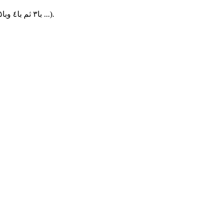
وقد اعتمد علماء الآشوريات قواعد الحركات للتفرقة بين مختلف الرموز المستخدمة في مقطع لفظي واحد (pa = رمز با، pá = رمز با٢، pà = با٣ ثم با٤ وبا٥ ...).