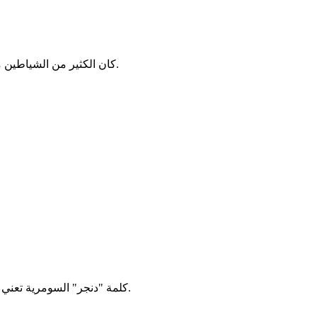
كان الكثير من الشياطين مزودين بقوائم طيور تدل على صلتهم بالعالم السفلي الذي خرجوا منه.
كلمة "دنجر" السومرية تعني "الإله" وكلمة "دومو" تعني "الابن". وهما رمزان كتابيان في السومرية.