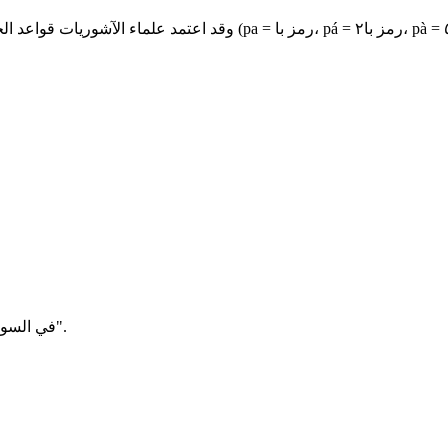
في السومرية، يدل رمز "لو كال" على "الملك" وكلمة "حور ساغ" تعني "الجبل".