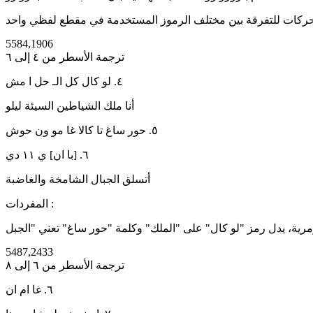
5584,1906
ترجمة الأسطر من ٤ إلى ٦
٤. لو كال كل الـ حل ا مش
أنا ملك الشياطين السيئة ليلو
٥. حور ساغ تا كالا غا مو ون حوش
٦. [با ان] ي ١١ دي
أتسلق الجبال الشامخة والغاضبة
المفردات :
5487,2433
ترجمة الأسطر من ٦ إلى ٨
٦. غا ام ان