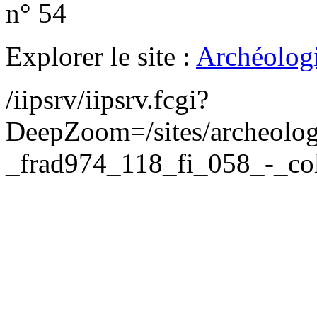
n° 54
Explorer le site :
Archéologi
/iipsrv/iipsrv.fcgi?
DeepZoom=/sites/archeolog
_frad974_118_fi_058_-_col