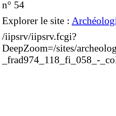
n° 54
Explorer le site :
Archéologi
/iipsrv/iipsrv.fcgi?
DeepZoom=/sites/archeolog
_frad974_118_fi_058_-_col