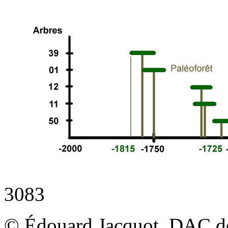
3083
© Édouard Jacquot, DAC de