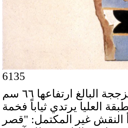
6135
اكتشفت هذا الطوبة الكبيرة المزججة البالغ ارتفاعها ٦٦ سم
قة العليا يرتدي ثياباً فخمة
أ النقش غير المكتمل: "قصر