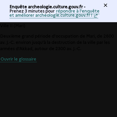
Enquête archeologie.culture.gouv.fr -
Prenez 3 minutes pour
répondre à l'enquête
et améliorer archeologie.culture.gouv.fr !
Ville II (Mari)
Deuxième grand période d'occupation de Mari, de 2600
av. J.-C. environ jusqu'à la destruction de la ville par les
armées d'Akkad, autour de 2300 av. J.-C.
Ouvrir le glossaire